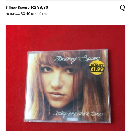
R$
83,70
Britney Spears
ᴇɴᴛʀᴇɢᴀ: 30-40 ᴅɪᴀs úᴛᴇɪs.