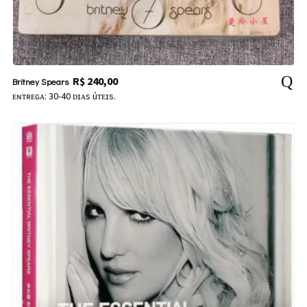
R$
240,00
Britney Spears
ᴇɴᴛʀᴇɢᴀ: 30-40 ᴅɪᴀs úᴛᴇɪs.