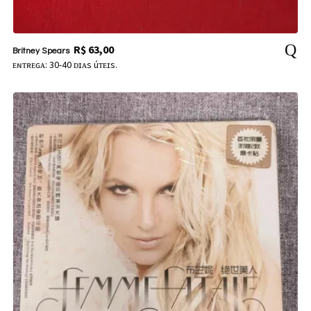
R$
63,00
Britney Spears
ᴇɴᴛʀᴇɢᴀ: 30-40 ᴅɪᴀs úᴛᴇɪs.