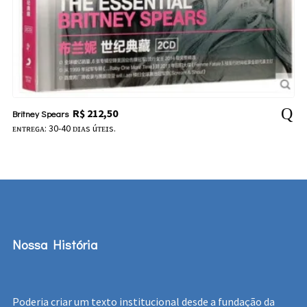
R$
212,50
Britney Spears
ᴇɴᴛʀᴇɢᴀ: 30-40 ᴅɪᴀs úᴛᴇɪs.
Nossa História
Poderia criar um texto institucional desde a fundação da