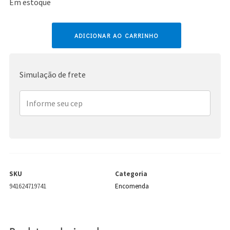
Em estoque
Adam
ADICIONAR AO CARRINHO
Lambert
quantidade
Simulação de frete
SKU
Categoria
941624719741
Encomenda