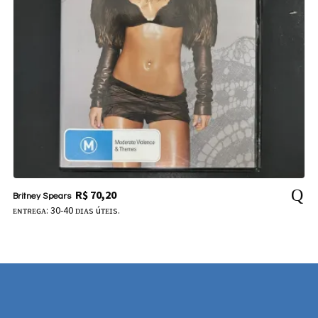
R$
70,20
Britney Spears
ᴇɴᴛʀᴇɢᴀ: 30-40 ᴅɪᴀs úᴛᴇɪs.