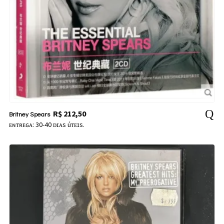
R$
212,50
Britney Spears
ᴇɴᴛʀᴇɢᴀ: 30-40 ᴅɪᴀs úᴛᴇɪs.