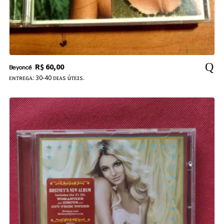
R$
60,00
Beyoncé
ᴇɴᴛʀᴇɢᴀ: 30-40 ᴅɪᴀs úᴛᴇɪs.