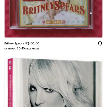
R$
60,00
Britney Spears
ᴇɴᴛʀᴇɢᴀ: 30-40 ᴅɪᴀs úᴛᴇɪs.