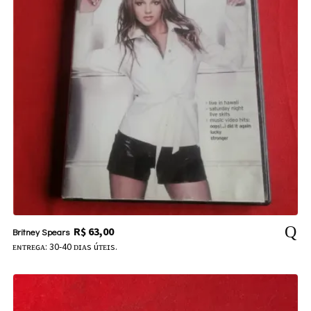
R$
63,00
Britney Spears
ᴇɴᴛʀᴇɢᴀ: 30-40 ᴅɪᴀs úᴛᴇɪs.