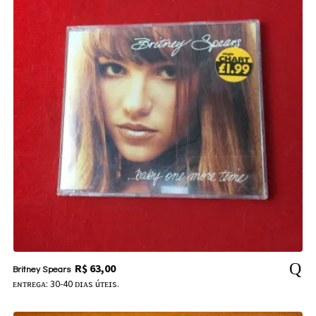
R$
63,00
Britney Spears
ᴇɴᴛʀᴇɢᴀ: 30-40 ᴅɪᴀs úᴛᴇɪs.