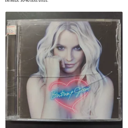
ᴇɴᴛʀᴇɢᴀ: 30-40 ᴅɪᴀs úᴛᴇɪs.