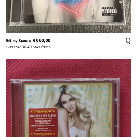
R$
60,00
Britney Spears
ᴇɴᴛʀᴇɢᴀ: 30-40 ᴅɪᴀs úᴛᴇɪs.