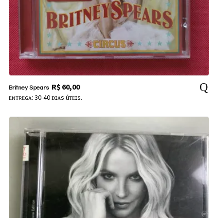
R$
60,00
Britney Spears
ᴇɴᴛʀᴇɢᴀ: 30-40 ᴅɪᴀs úᴛᴇɪs.