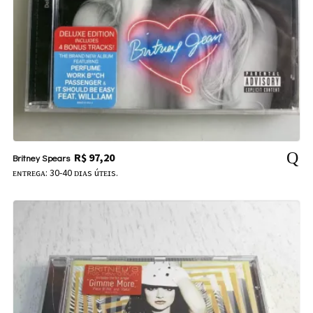
R$
97,20
Britney Spears
ᴇɴᴛʀᴇɢᴀ: 30-40 ᴅɪᴀs úᴛᴇɪs.