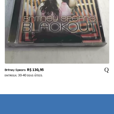
R$
130,95
Britney Spears
ᴇɴᴛʀᴇɢᴀ: 30-40 ᴅɪᴀs úᴛᴇɪs.