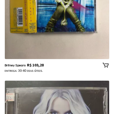
R$
103,28
Britney Spears
ᴇɴᴛʀᴇɢᴀ: 30-40 ᴅɪᴀs úᴛᴇɪs.