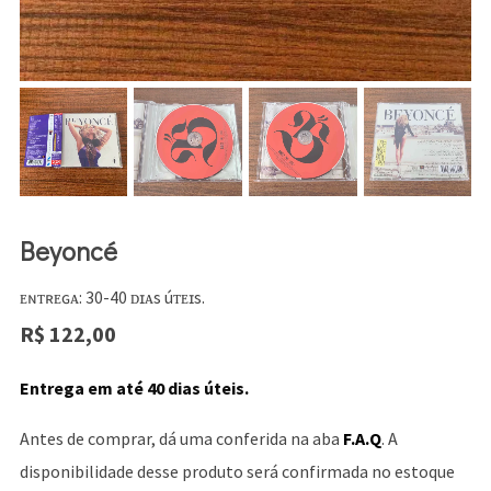
Beyoncé
ᴇɴᴛʀᴇɢᴀ: 30-40 ᴅɪᴀs úᴛᴇɪs.
R$
122,00
Entrega em até 40 dias úteis.
Antes de comprar, dá uma conferida na aba
F.A.Q
. A
disponibilidade desse produto será confirmada no estoque