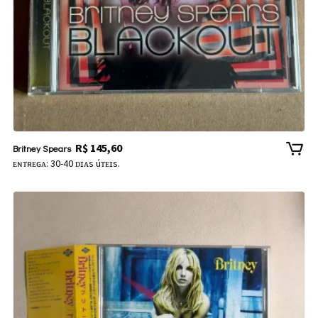
R$
145,60
Britney Spears
ᴇɴᴛʀᴇɢᴀ: 30-40 ᴅɪᴀs úᴛᴇɪs.