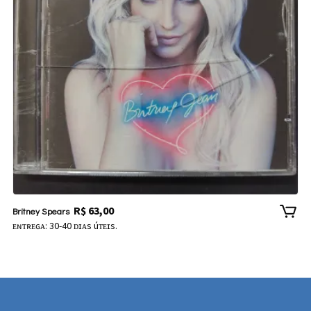
R$
63,00
Britney Spears
ᴇɴᴛʀᴇɢᴀ: 30-40 ᴅɪᴀs úᴛᴇɪs.