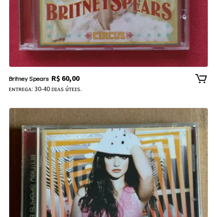
R$
60,00
Britney Spears
ᴇɴᴛʀᴇɢᴀ: 30-40 ᴅɪᴀs úᴛᴇɪs.