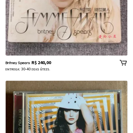
R$
240,00
Britney Spears
ᴇɴᴛʀᴇɢᴀ: 30-40 ᴅɪᴀs úᴛᴇɪs.