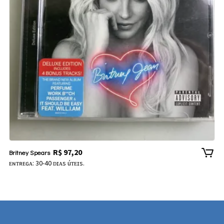
R$
97,20
Britney Spears
ᴇɴᴛʀᴇɢᴀ: 30-40 ᴅɪᴀs úᴛᴇɪs.