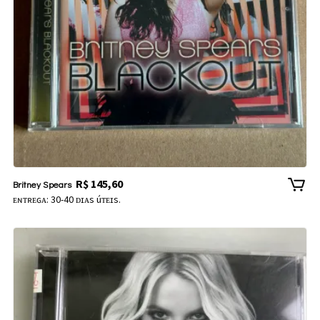
R$
145,60
Britney Spears
ᴇɴᴛʀᴇɢᴀ: 30-40 ᴅɪᴀs úᴛᴇɪs.