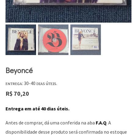
Beyoncé
ᴇɴᴛʀᴇɢᴀ: 30-40 ᴅɪᴀs úᴛᴇɪs.
R$
70,20
Entrega em até 40 dias úteis.
Antes de comprar, dá uma conferida na aba
F.A.Q
. A
disponibilidade desse produto será confirmada no estoque