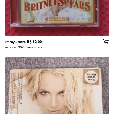
R$
60,00
Britney Spears
ᴇɴᴛʀᴇɢᴀ: 30-40 ᴅɪᴀs úᴛᴇɪs.