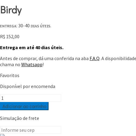
Birdy
ᴇɴᴛʀᴇɢᴀ: 30-40 ᴅɪᴀs úᴛᴇɪs.
R$
152,00
Entrega em até 40 dias úteis.
Antes de comprar, dá uma conferida na aba
F.A.Q
. A disponibilida
chama no
Whatsapp
!
Favoritos
Disponível por encomenda
Birdy
quantidade
Adicionar ao carrinho
Simulação de frete