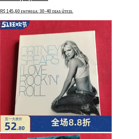
R$
145,60
ᴇɴᴛʀᴇɢᴀ: 30-40 ᴅɪᴀs úᴛᴇɪs.