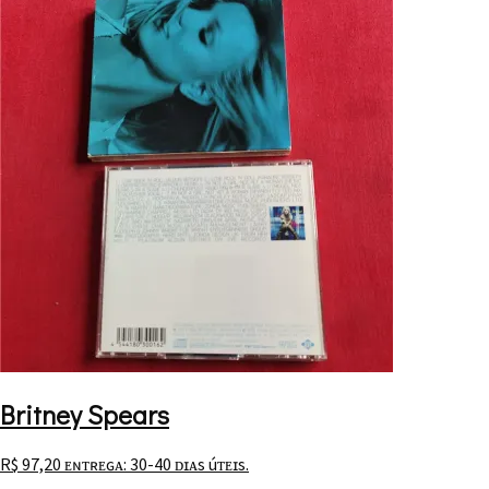
Britney Spears
R$
97,20
ᴇɴᴛʀᴇɢᴀ: 30-40 ᴅɪᴀs úᴛᴇɪs.