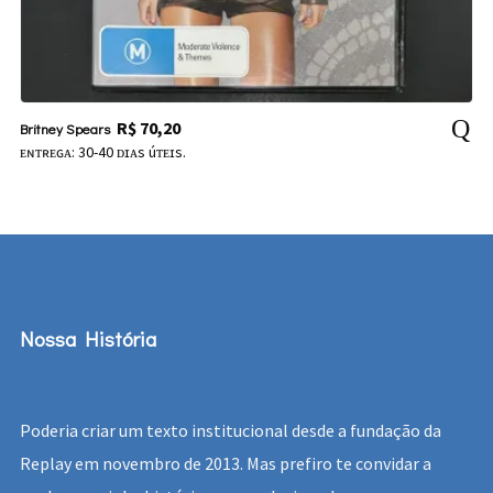
R$
70,20
Britney Spears
ᴇɴᴛʀᴇɢᴀ: 30-40 ᴅɪᴀs úᴛᴇɪs.
Nossa História
Poderia criar um texto institucional desde a fundação da
Replay em novembro de 2013. Mas prefiro te convidar a