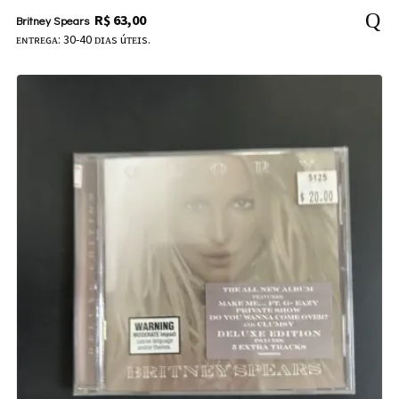
R$
63,00
Britney Spears
ᴇɴᴛʀᴇɢᴀ: 30-40 ᴅɪᴀs úᴛᴇɪs.