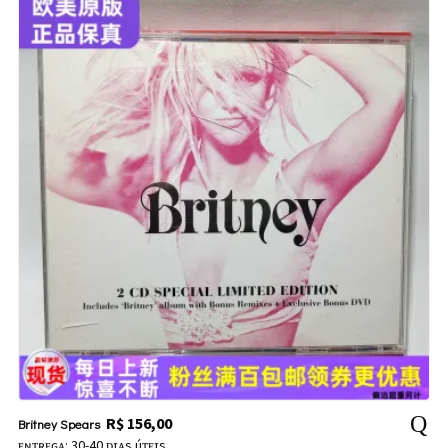
R$
156,00
Britney Spears
ᴇɴᴛʀᴇɢᴀ: 30-40 ᴅɪᴀs úᴛᴇɪs.