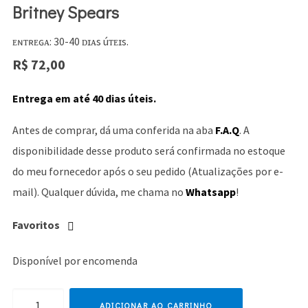
Britney Spears
ᴇɴᴛʀᴇɢᴀ: 30-40 ᴅɪᴀs úᴛᴇɪs.
R$
72,00
Entrega em até 40 dias úteis.
Antes de comprar, dá uma conferida na aba
F.A.Q
. A
disponibilidade desse produto será confirmada no estoque
do meu fornecedor após o seu pedido (Atualizações por e-
mail). Qualquer dúvida, me chama no
Whatsapp
!
Favoritos
Disponível por encomenda
Britney
ADICIONAR AO CARRINHO