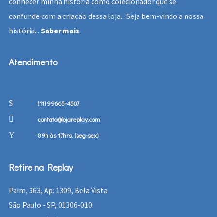
conhecer minha história como colecionador que se
confunde com a criação dessa loja... Seja bem-vindo a nossa
história...
Saber mais
.
Atendimento
(11) 99665-4507
contato@lojareplay.com
09h às 17hrs. (seg-sex)
Retire na Replay
Paim, 363, Ap: 1309, Bela Vista
São Paulo - SP, 01306-010.