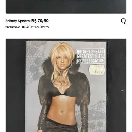
R$
70,50
Britney Spears
ᴇɴᴛʀᴇɢᴀ: 30-40 ᴅɪᴀs úᴛᴇɪs.