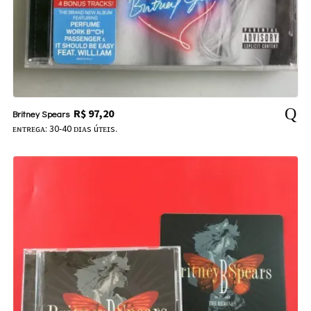
R$
97,20
Britney Spears
ᴇɴᴛʀᴇɢᴀ: 30-40 ᴅɪᴀs úᴛᴇɪs.