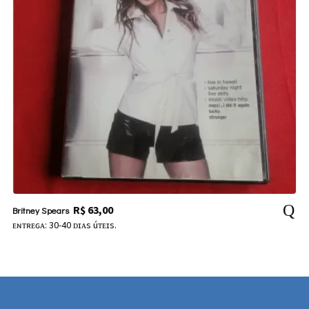
R$
63,00
Britney Spears
ᴇɴᴛʀᴇɢᴀ: 30-40 ᴅɪᴀs úᴛᴇɪs.