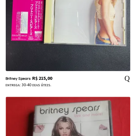
R$
215,00
Britney Spears
ᴇɴᴛʀᴇɢᴀ: 30-40 ᴅɪᴀs úᴛᴇɪs.