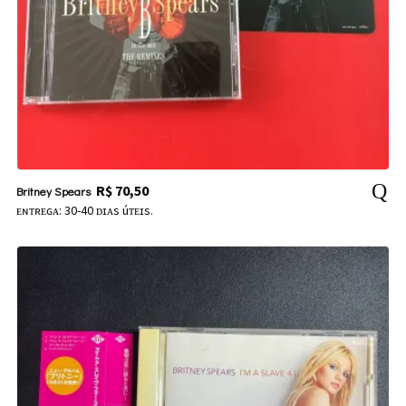
R$
70,50
Britney Spears
ᴇɴᴛʀᴇɢᴀ: 30-40 ᴅɪᴀs úᴛᴇɪs.