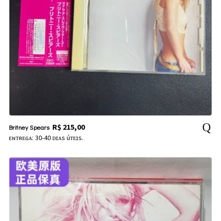
R$
215,00
Britney Spears
ᴇɴᴛʀᴇɢᴀ: 30-40 ᴅɪᴀs úᴛᴇɪs.