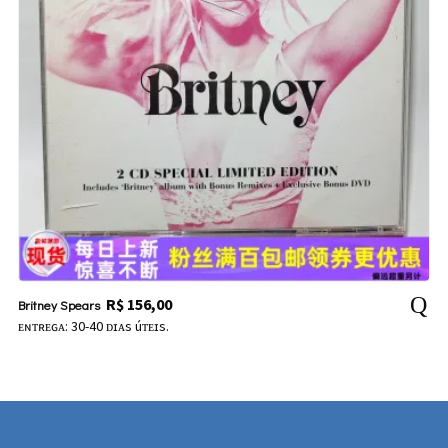
R$
156,00
Britney Spears
ᴇɴᴛʀᴇɢᴀ: 30-40 ᴅɪᴀs úᴛᴇɪs.