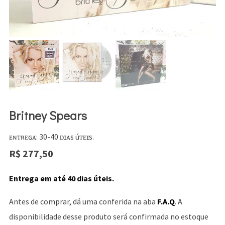
Britney Spears
ᴇɴᴛʀᴇɢᴀ: 30-40 ᴅɪᴀs úᴛᴇɪs.
R$
277,50
Entrega em até 40 dias úteis.
Antes de comprar, dá uma conferida na aba
F.A.Q
. A
disponibilidade desse produto será confirmada no estoque