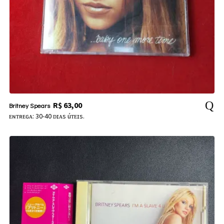
R$
63,00
Britney Spears
ᴇɴᴛʀᴇɢᴀ: 30-40 ᴅɪᴀs úᴛᴇɪs.