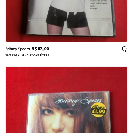
R$
63,00
Britney Spears
ᴇɴᴛʀᴇɢᴀ: 30-40 ᴅɪᴀs úᴛᴇɪs.