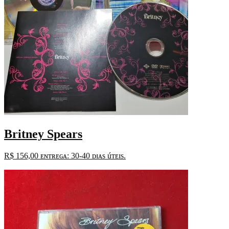
Britney Spears
R$
156,00
ᴇɴᴛʀᴇɢᴀ: 30-40 ᴅɪᴀs úᴛᴇɪs.