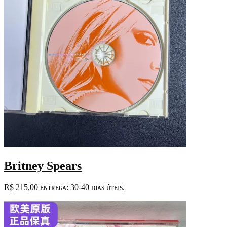
Britney Spears
R$
215,00
ᴇɴᴛʀᴇɢᴀ: 30-40 ᴅɪᴀs úᴛᴇɪs.