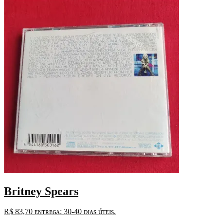
Britney Spears
R$
83,70
ᴇɴᴛʀᴇɢᴀ: 30-40 ᴅɪᴀs úᴛᴇɪs.