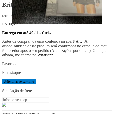
Britney Spears
ᴇɴᴛʀᴇɢᴀ: 30-40 ᴅɪᴀs úᴛᴇɪs.
R$
90,45
Entrega em até 40 dias úteis.
Antes de comprar, dá uma conferida na aba
F.A.Q
. A
disponibilidade desse produto será confirmada no estoque do meu
fornecedor após o seu pedido (Atualizações por e-mail). Qualquer
dúvida, me chama no
Whatsapp
!
Favoritos
Em estoque
Britney
Adicionar ao carrinho
Spears
quantidade
Simulação de frete