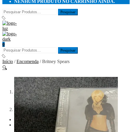
NENHUM PRODUTO NO CARRINHO AINDA.
0
Início
/
Encomenda
/ Britney Spears
🔍
Previous
Next