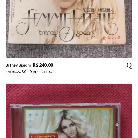
R$
240,00
Britney Spears
ᴇɴᴛʀᴇɢᴀ: 30-40 ᴅɪᴀs úᴛᴇɪs.