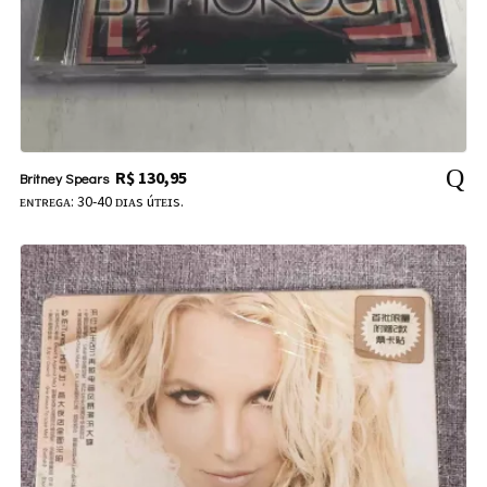
R$
130,95
Britney Spears
ᴇɴᴛʀᴇɢᴀ: 30-40 ᴅɪᴀs úᴛᴇɪs.