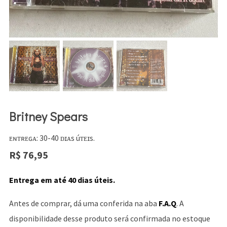
Britney Spears
ᴇɴᴛʀᴇɢᴀ: 30-40 ᴅɪᴀs úᴛᴇɪs.
R$
76,95
Entrega em até 40 dias úteis.
Antes de comprar, dá uma conferida na aba
F.A.Q
. A
disponibilidade desse produto será confirmada no estoque