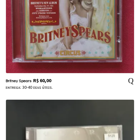
R$
60,00
Britney Spears
ᴇɴᴛʀᴇɢᴀ: 30-40 ᴅɪᴀs úᴛᴇɪs.