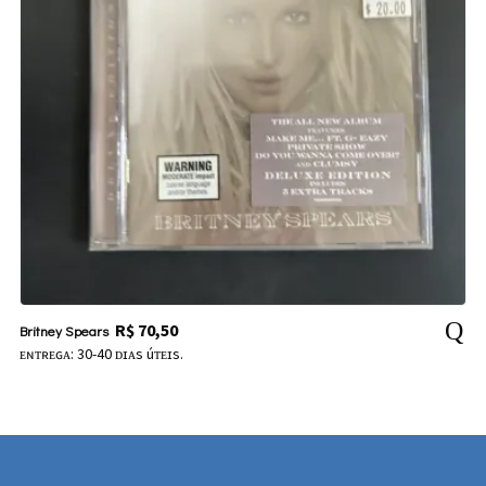
R$
70,50
Britney Spears
ᴇɴᴛʀᴇɢᴀ: 30-40 ᴅɪᴀs úᴛᴇɪs.