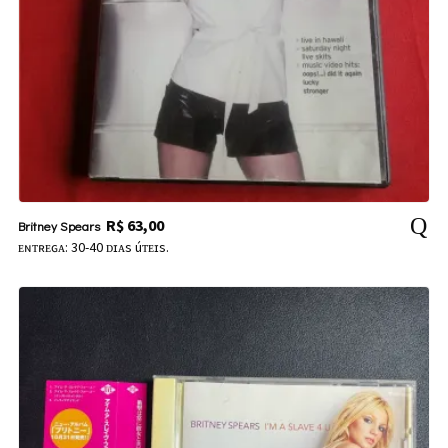
R$
63,00
Britney Spears
ᴇɴᴛʀᴇɢᴀ: 30-40 ᴅɪᴀs úᴛᴇɪs.