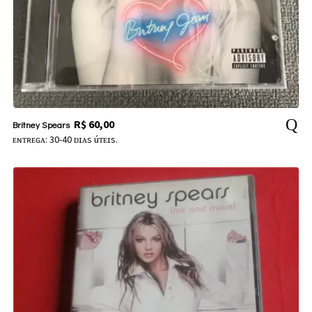
R$
60,00
Britney Spears
ᴇɴᴛʀᴇɢᴀ: 30-40 ᴅɪᴀs úᴛᴇɪs.