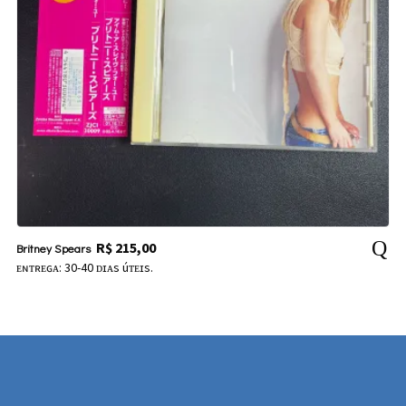
R$
215,00
Britney Spears
ᴇɴᴛʀᴇɢᴀ: 30-40 ᴅɪᴀs úᴛᴇɪs.