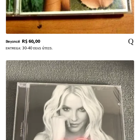
R$
60,00
Beyoncé
ᴇɴᴛʀᴇɢᴀ: 30-40 ᴅɪᴀs úᴛᴇɪs.