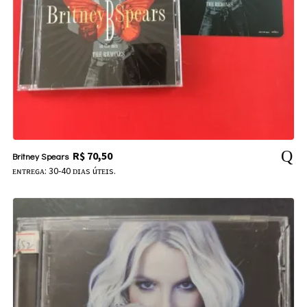
R$
70,50
Britney Spears
ᴇɴᴛʀᴇɢᴀ: 30-40 ᴅɪᴀs úᴛᴇɪs.