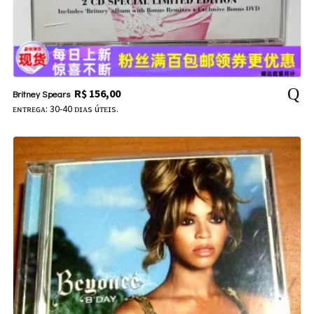
R$
156,00
Britney Spears
ᴇɴᴛʀᴇɢᴀ: 30-40 ᴅɪᴀs úᴛᴇɪs.