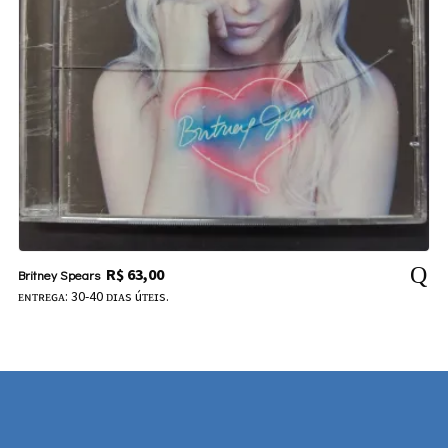
R$
63,00
Britney Spears
ᴇɴᴛʀᴇɢᴀ: 30-40 ᴅɪᴀs úᴛᴇɪs.