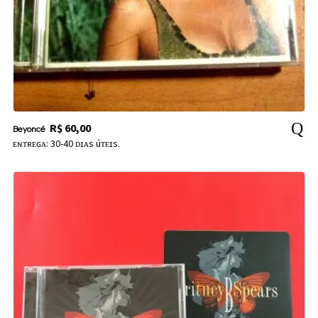
R$
60,00
Beyoncé
ᴇɴᴛʀᴇɢᴀ: 30-40 ᴅɪᴀs úᴛᴇɪs.