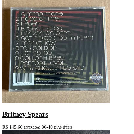
Britney Spears
R$
145,60
ᴇɴᴛʀᴇɢᴀ: 30-40 ᴅɪᴀs úᴛᴇɪs.