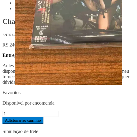
Previous
Next
Charli XCX
ᴇɴᴛʀᴇɢᴀ: 30-40 ᴅɪᴀs úᴛᴇɪs.
R$
240,00
Entrega em até 40 dias úteis.
Antes de comprar, dá uma conferida na aba
F.A.Q
. A
disponibilidade desse produto será confirmada no estoque do meu
fornecedor após o seu pedido (Atualizações por e-mail). Qualquer
dúvida, me chama no
Whatsapp
!
Favoritos
Disponível por encomenda
Charli
XCX
Adicionar ao carrinho
quantidade
Simulação de frete