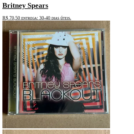
Britney Spears
R$
70,50
ᴇɴᴛʀᴇɢᴀ: 30-40 ᴅɪᴀs úᴛᴇɪs.