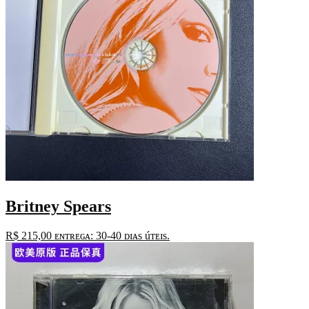
Britney Spears
R$
215,00
ᴇɴᴛʀᴇɢᴀ: 30-40 ᴅɪᴀs úᴛᴇɪs.