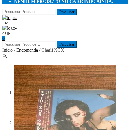
NENHUM PRODUTO NO CARRINHO AINDA.
0
Início
/
Encomenda
/ Charli XCX
🔍