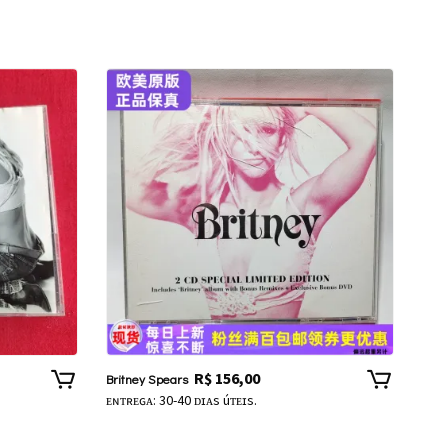
R$
156,00
Britney Spears
ᴇɴᴛʀᴇɢᴀ: 30-40 ᴅɪᴀs úᴛᴇɪs.