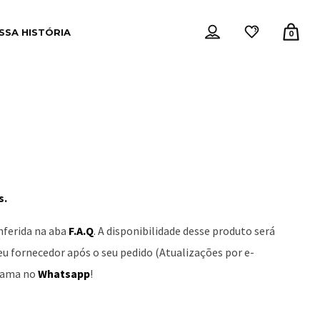
SSA HISTÓRIA
0
s.
nferida na aba
F.A.Q
. A disponibilidade desse produto será
 fornecedor após o seu pedido (Atualizações por e-
chama no
Whatsapp
!