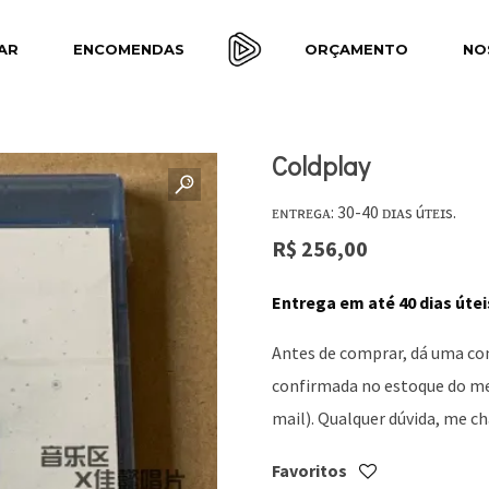
AR
ENCOMENDAS
ORÇAMENTO
NO
Coldplay
ᴇɴᴛʀᴇɢᴀ: 30-40 ᴅɪᴀs úᴛᴇɪs.
R$
256,00
Entrega em até 40 dias útei
Antes de comprar, dá uma co
confirmada no estoque do meu
mail). Qualquer dúvida, me 
Favoritos