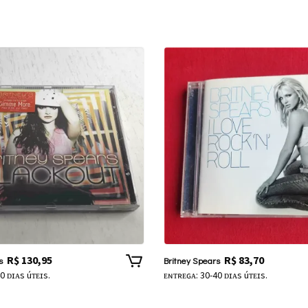
R$
130,95
R$
83,70
s
Britney Spears
0 ᴅɪᴀs úᴛᴇɪs.
ᴇɴᴛʀᴇɢᴀ: 30-40 ᴅɪᴀs úᴛᴇɪs.