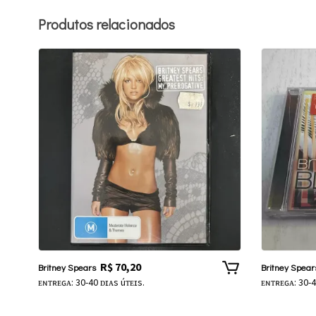
Produtos relacionados
R$
70,20
Britney Spears
Britney Spear
ᴇɴᴛʀᴇɢᴀ: 30-40 ᴅɪᴀs úᴛᴇɪs.
ᴇɴᴛʀᴇɢᴀ: 30-4