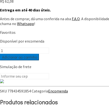
R$
62,08
Entrega em até 40 dias úteis.
Antes de comprar, dá uma conferida na aba
F.A.Q
. A disponibilida
chama no
Whatsapp
!
Favoritos
Disponível por encomenda
Coldplay
quantidade
Adicionar ao carrinho
Simulação de frete
SKU
778434591854
Categoria
Encomenda
Produtos relacionados