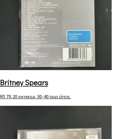
Britney Spears
R$
70,20
ᴇɴᴛʀᴇɢᴀ: 30-40 ᴅɪᴀs úᴛᴇɪs.