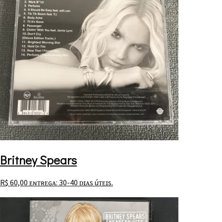
Britney Spears
R$
60,00
ᴇɴᴛʀᴇɢᴀ: 30-40 ᴅɪᴀs úᴛᴇɪs.