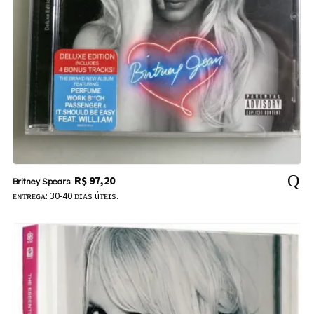
R$
97,20
Britney Spears
ᴇɴᴛʀᴇɢᴀ: 30-40 ᴅɪᴀs úᴛᴇɪs.