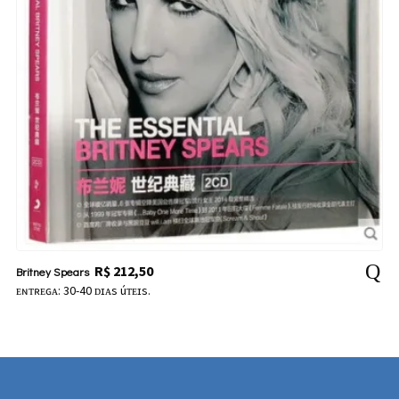
R$
212,50
Britney Spears
ᴇɴᴛʀᴇɢᴀ: 30-40 ᴅɪᴀs úᴛᴇɪs.