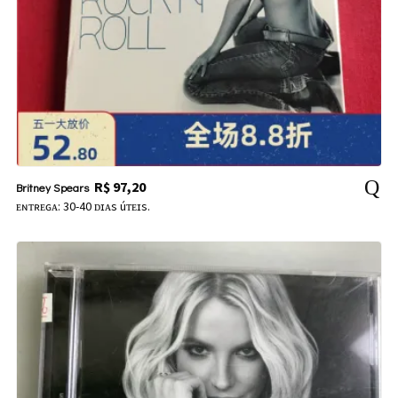
R$
97,20
Britney Spears
ᴇɴᴛʀᴇɢᴀ: 30-40 ᴅɪᴀs úᴛᴇɪs.