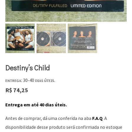
Destiny’s Child
ᴇɴᴛʀᴇɢᴀ: 30-40 ᴅɪᴀs úᴛᴇɪs.
R$
74,25
Entrega em até 40 dias úteis.
Antes de comprar, dá uma conferida na aba
F.A.Q
. A
disponibilidade desse produto será confirmada no estoque