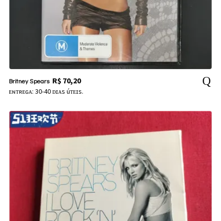
R$
70,20
Britney Spears
ᴇɴᴛʀᴇɢᴀ: 30-40 ᴅɪᴀs úᴛᴇɪs.