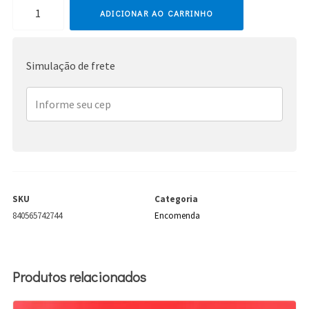
Destiny's
ADICIONAR AO CARRINHO
Child
-
Simulação de frete
Live
At
Atlanta
-
CD+DVD
-
Japão
SKU
Categoria
quantidade
840565742744
Encomenda
Produtos relacionados