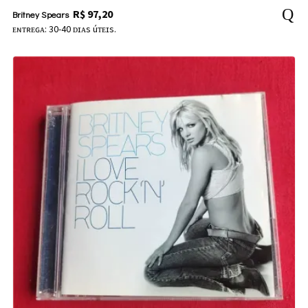
R$
97,20
Britney Spears
ᴇɴᴛʀᴇɢᴀ: 30-40 ᴅɪᴀs úᴛᴇɪs.