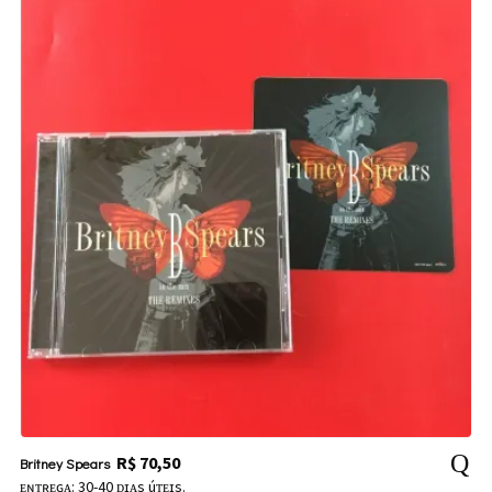
R$
70,50
Britney Spears
ᴇɴᴛʀᴇɢᴀ: 30-40 ᴅɪᴀs úᴛᴇɪs.