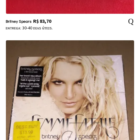
R$
83,70
Britney Spears
ᴇɴᴛʀᴇɢᴀ: 30-40 ᴅɪᴀs úᴛᴇɪs.