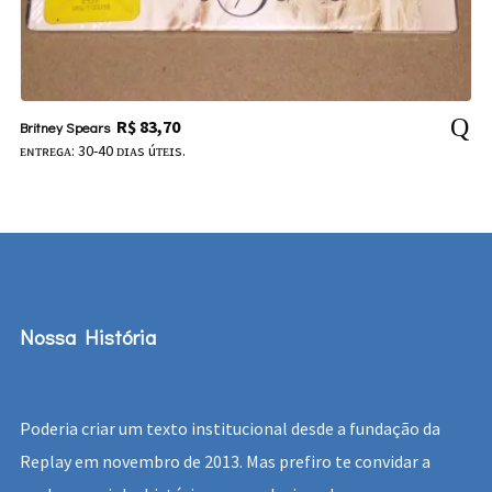
R$
83,70
Britney Spears
ᴇɴᴛʀᴇɢᴀ: 30-40 ᴅɪᴀs úᴛᴇɪs.
Nossa História
Poderia criar um texto institucional desde a fundação da
Replay em novembro de 2013. Mas prefiro te convidar a