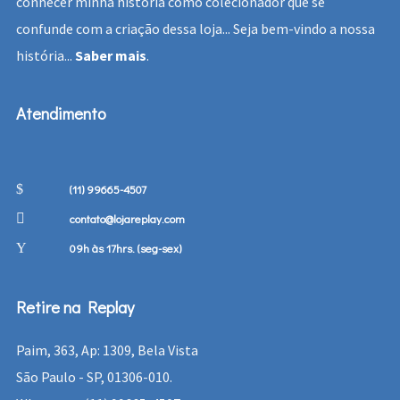
conhecer minha história como colecionador que se
confunde com a criação dessa loja... Seja bem-vindo a nossa
história...
Saber mais
.
Atendimento
(11) 99665-4507
contato@lojareplay.com
09h às 17hrs. (seg-sex)
Retire na Replay
Paim, 363, Ap: 1309, Bela Vista
São Paulo - SP, 01306-010.