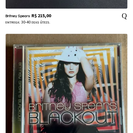
R$
215,00
Britney Spears
ᴇɴᴛʀᴇɢᴀ: 30-40 ᴅɪᴀs úᴛᴇɪs.