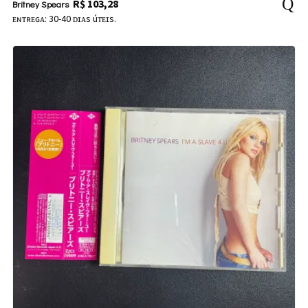
R$
103,28
Britney Spears
ᴇɴᴛʀᴇɢᴀ: 30-40 ᴅɪᴀs úᴛᴇɪs.