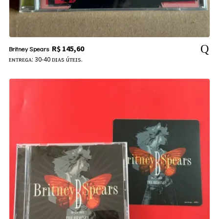
R$
145,60
Britney Spears
ᴇɴᴛʀᴇɢᴀ: 30-40 ᴅɪᴀs úᴛᴇɪs.