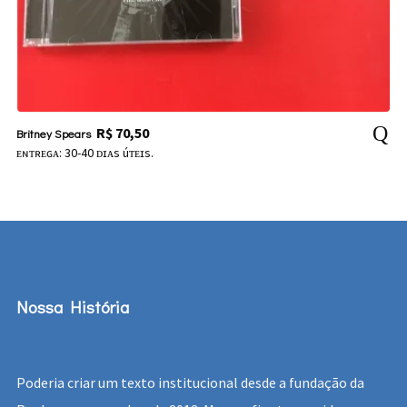
R$
70,50
Britney Spears
ᴇɴᴛʀᴇɢᴀ: 30-40 ᴅɪᴀs úᴛᴇɪs.
Nossa História
Poderia criar um texto institucional desde a fundação da