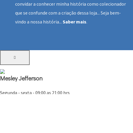
convidar a conhecer minha história como colecionador
que se confunde com a criação dessa loja... Seja bem-
vindo a nossa história...
Saber mais
.
Mesley Jefferson
Segunda - sexta - 09:00 as 21:00 hrs
10:9:17
Clica no botão abaixo que a gente fala pelo whatsapp, blz? Te esp