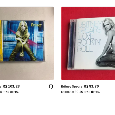
R$
103,28
R$
83,70
s
Britney Spears
0 ᴅɪᴀs úᴛᴇɪs.
ᴇɴᴛʀᴇɢᴀ: 30-40 ᴅɪᴀs úᴛᴇɪs.