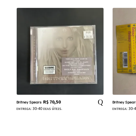
R$
70,50
Britney Spears
Britney Spear
ᴇɴᴛʀᴇɢᴀ: 30-40 ᴅɪᴀs úᴛᴇɪs.
ᴇɴᴛʀᴇɢᴀ: 30-4