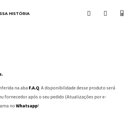
SSA HISTÓRIA
0
s.
nferida na aba
F.A.Q
. A disponibilidade desse produto será
 fornecedor após o seu pedido (Atualizações por e-
chama no
Whatsapp
!