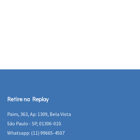
Retire na Replay
Paim, 363, Ap: 1309, Bela Vista
São Paulo - SP, 01306-010.
Whatsapp: (11) 99665-4507