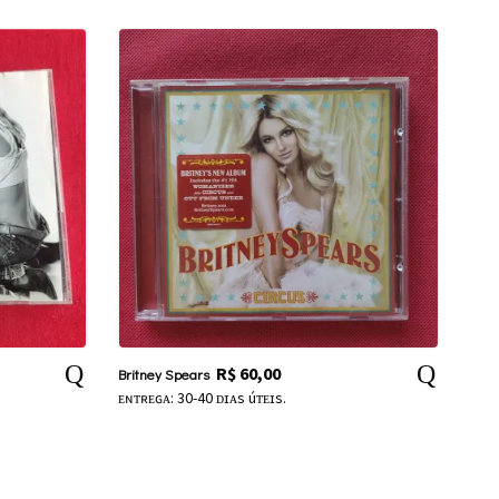
R$
60,00
Britney Spears
ᴇɴᴛʀᴇɢᴀ: 30-40 ᴅɪᴀs úᴛᴇɪs.