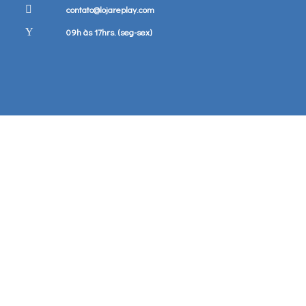
contato@lojareplay.com
09h às 17hrs. (seg-sex)
ero lá, Obg pelo contato. 💿 ❤️