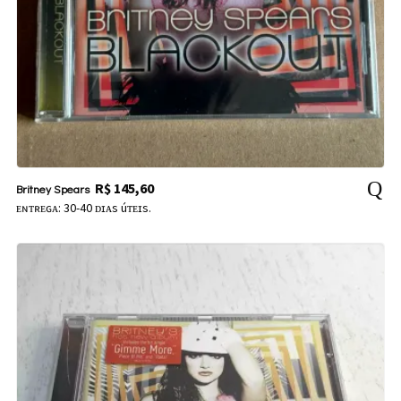
R$
145,60
Britney Spears
ᴇɴᴛʀᴇɢᴀ: 30-40 ᴅɪᴀs úᴛᴇɪs.