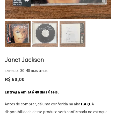
Janet Jackson
ᴇɴᴛʀᴇɢᴀ: 30-40 ᴅɪᴀs úᴛᴇɪs.
R$
60,00
Entrega em até 40 dias úteis.
Antes de comprar, dá uma conferida na aba
F.A.Q
. A
disponibilidade desse produto será confirmada no estoque