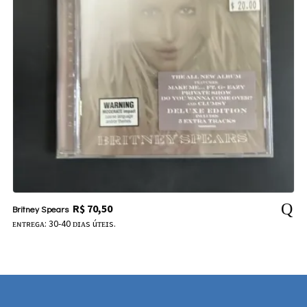
R$
70,50
Britney Spears
ᴇɴᴛʀᴇɢᴀ: 30-40 ᴅɪᴀs úᴛᴇɪs.