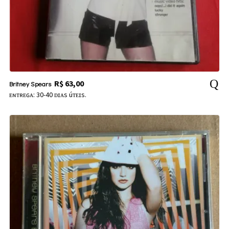
R$
63,00
Britney Spears
ᴇɴᴛʀᴇɢᴀ: 30-40 ᴅɪᴀs úᴛᴇɪs.