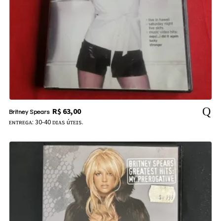
R$
63,00
Britney Spears
ᴇɴᴛʀᴇɢᴀ: 30-40 ᴅɪᴀs úᴛᴇɪs.