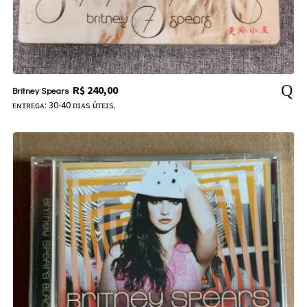
R$
240,00
Britney Spears
ᴇɴᴛʀᴇɢᴀ: 30-40 ᴅɪᴀs úᴛᴇɪs.