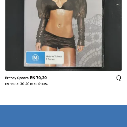
R$
70,20
Britney Spears
ᴇɴᴛʀᴇɢᴀ: 30-40 ᴅɪᴀs úᴛᴇɪs.