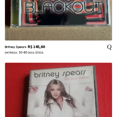
R$
145,60
Britney Spears
ᴇɴᴛʀᴇɢᴀ: 30-40 ᴅɪᴀs úᴛᴇɪs.