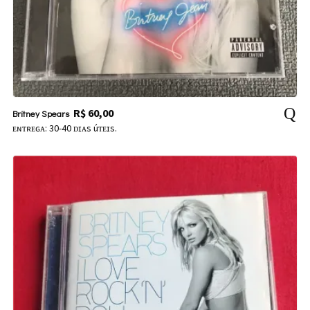
R$
60,00
Britney Spears
ᴇɴᴛʀᴇɢᴀ: 30-40 ᴅɪᴀs úᴛᴇɪs.