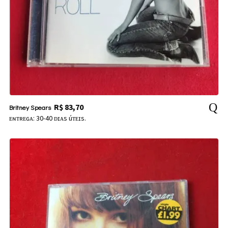
R$
83,70
Britney Spears
ᴇɴᴛʀᴇɢᴀ: 30-40 ᴅɪᴀs úᴛᴇɪs.