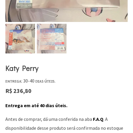
Katy Perry
ᴇɴᴛʀᴇɢᴀ: 30-40 ᴅɪᴀs úᴛᴇɪs.
R$
236,80
Entrega em até 40 dias úteis.
Antes de comprar, dá uma conferida na aba
F.A.Q
. A
disponibilidade desse produto será confirmada no estoque