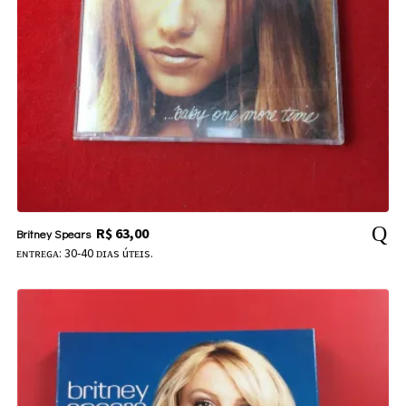
R$
63,00
Britney Spears
ᴇɴᴛʀᴇɢᴀ: 30-40 ᴅɪᴀs úᴛᴇɪs.