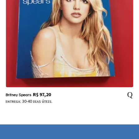
R$
97,20
Britney Spears
ᴇɴᴛʀᴇɢᴀ: 30-40 ᴅɪᴀs úᴛᴇɪs.