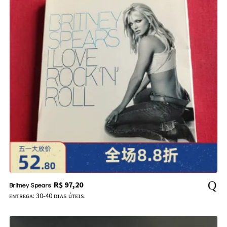
R$
97,20
Britney Spears
ᴇɴᴛʀᴇɢᴀ: 30-40 ᴅɪᴀs úᴛᴇɪs.