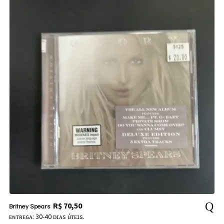
R$
70,50
Britney Spears
ᴇɴᴛʀᴇɢᴀ: 30-40 ᴅɪᴀs úᴛᴇɪs.