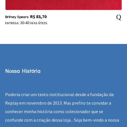
R$
83,70
Britney Spears
ᴇɴᴛʀᴇɢᴀ: 30-40 ᴅɪᴀs úᴛᴇɪs.
Nossa História
Poderia criar um texto institucional desde a fundação da
Replay em novembro de 2013. Mas prefiro te convidar a
conhecer minha história como colecionador que se
confunde com a criação dessa loja... Seja bem-vindo a nossa