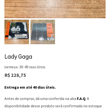
Lady Gaga
ᴇɴᴛʀᴇɢᴀ: 30-40 ᴅɪᴀs úᴛᴇɪs.
R$
228,75
Entrega em até 40 dias úteis.
Antes de comprar, dá uma conferida na aba
F.A.Q
. A
disponibilidade desse produto será confirmada no estoque