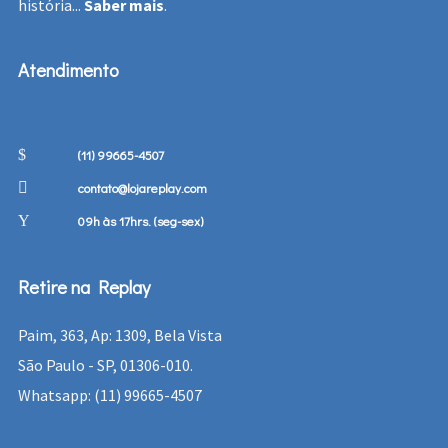
história...
Saber mais
.
Atendimento
(11) 99665-4507
contato@lojareplay.com
09h às 17hrs. (seg-sex)
Retire na Replay
Paim, 363, Ap: 1309, Bela Vista
São Paulo - SP, 01306-010.
Whatsapp: (11) 99665-4507