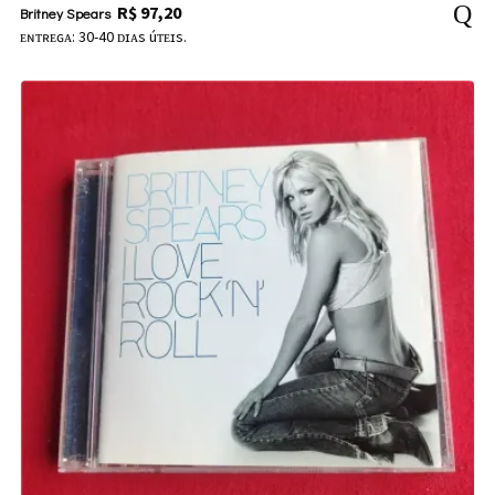
R$
97,20
Britney Spears
ᴇɴᴛʀᴇɢᴀ: 30-40 ᴅɪᴀs úᴛᴇɪs.