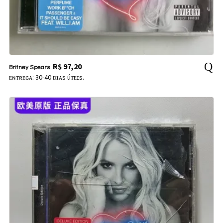
R$
97,20
Britney Spears
ᴇɴᴛʀᴇɢᴀ: 30-40 ᴅɪᴀs úᴛᴇɪs.