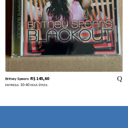
R$
145,60
Britney Spears
ᴇɴᴛʀᴇɢᴀ: 30-40 ᴅɪᴀs úᴛᴇɪs.