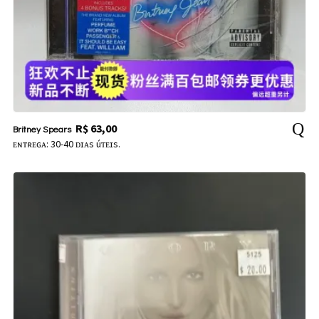
R$
63,00
Britney Spears
ᴇɴᴛʀᴇɢᴀ: 30-40 ᴅɪᴀs úᴛᴇɪs.