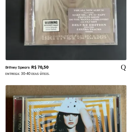
R$
70,50
Britney Spears
ᴇɴᴛʀᴇɢᴀ: 30-40 ᴅɪᴀs úᴛᴇɪs.