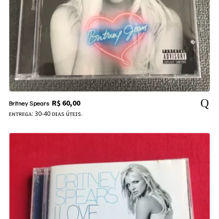
R$
60,00
Britney Spears
ᴇɴᴛʀᴇɢᴀ: 30-40 ᴅɪᴀs úᴛᴇɪs.