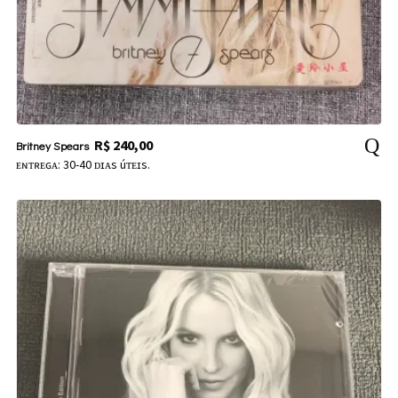
R$
240,00
Britney Spears
ᴇɴᴛʀᴇɢᴀ: 30-40 ᴅɪᴀs úᴛᴇɪs.