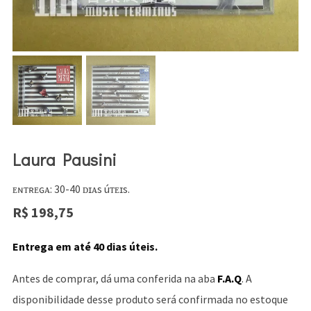
Laura Pausini
ᴇɴᴛʀᴇɢᴀ: 30-40 ᴅɪᴀs úᴛᴇɪs.
R$
198,75
Entrega em até 40 dias úteis.
Antes de comprar, dá uma conferida na aba
F.A.Q
. A
disponibilidade desse produto será confirmada no estoque