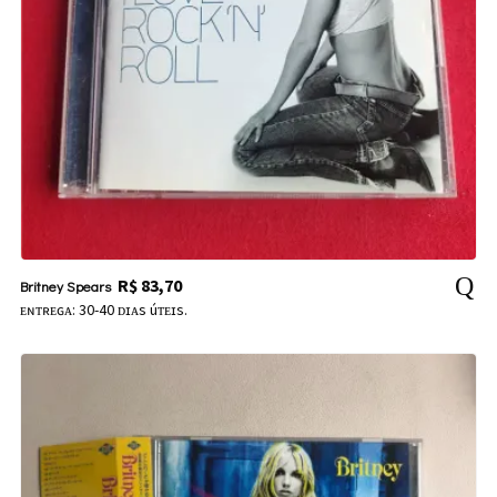
R$
83,70
Britney Spears
ᴇɴᴛʀᴇɢᴀ: 30-40 ᴅɪᴀs úᴛᴇɪs.