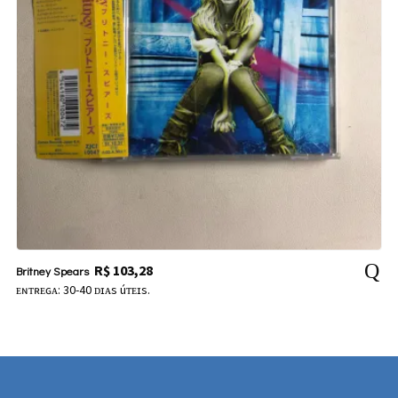
R$
103,28
Britney Spears
ᴇɴᴛʀᴇɢᴀ: 30-40 ᴅɪᴀs úᴛᴇɪs.