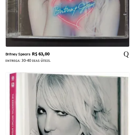
R$
63,00
Britney Spears
ᴇɴᴛʀᴇɢᴀ: 30-40 ᴅɪᴀs úᴛᴇɪs.