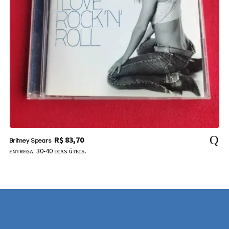
R$
83,70
Britney Spears
ᴇɴᴛʀᴇɢᴀ: 30-40 ᴅɪᴀs úᴛᴇɪs.