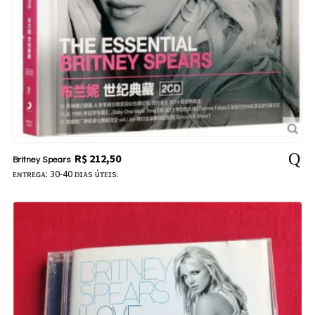
R$
212,50
Britney Spears
ᴇɴᴛʀᴇɢᴀ: 30-40 ᴅɪᴀs úᴛᴇɪs.