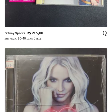
R$
215,00
Britney Spears
ᴇɴᴛʀᴇɢᴀ: 30-40 ᴅɪᴀs úᴛᴇɪs.