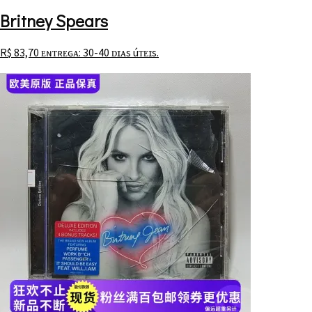
Britney Spears
R$
83,70
ᴇɴᴛʀᴇɢᴀ: 30-40 ᴅɪᴀs úᴛᴇɪs.