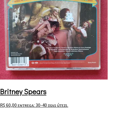
Britney Spears
R$
60,00
ᴇɴᴛʀᴇɢᴀ: 30-40 ᴅɪᴀs úᴛᴇɪs.