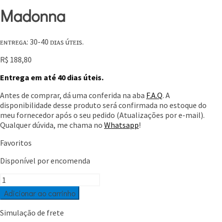
Madonna
ᴇɴᴛʀᴇɢᴀ: 30-40 ᴅɪᴀs úᴛᴇɪs.
R$
188,80
Entrega em até 40 dias úteis.
Antes de comprar, dá uma conferida na aba
F.A.Q
. A
disponibilidade desse produto será confirmada no estoque do
meu fornecedor após o seu pedido (Atualizações por e-mail).
Qualquer dúvida, me chama no
Whatsapp
!
Favoritos
Disponível por encomenda
Madonna
quantidade
Adicionar ao carrinho
Simulação de frete