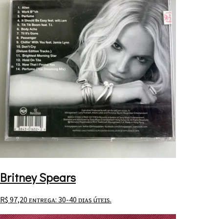
Britney Spears
R$
97,20
ᴇɴᴛʀᴇɢᴀ: 30-40 ᴅɪᴀs úᴛᴇɪs.