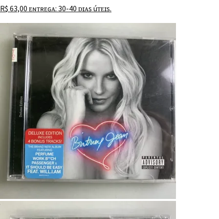
R$
63,00
ᴇɴᴛʀᴇɢᴀ: 30-40 ᴅɪᴀs úᴛᴇɪs.