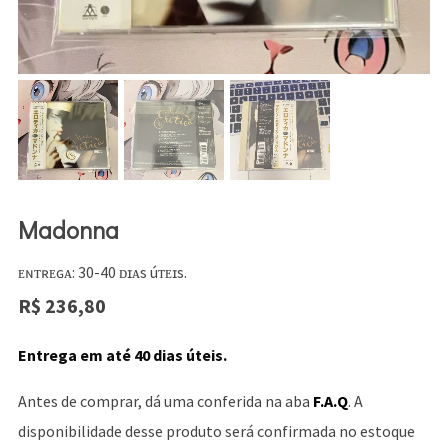
Madonna
ᴇɴᴛʀᴇɢᴀ: 30-40 ᴅɪᴀs úᴛᴇɪs.
R$
236,80
Entrega em até 40 dias úteis.
Antes de comprar, dá uma conferida na aba
F.A.Q
. A
disponibilidade desse produto será confirmada no estoque