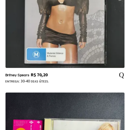
R$
70,20
Britney Spears
ᴇɴᴛʀᴇɢᴀ: 30-40 ᴅɪᴀs úᴛᴇɪs.