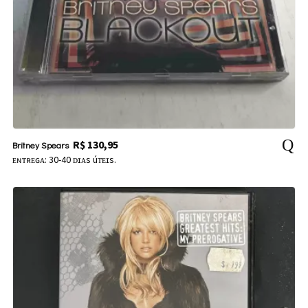
R$
130,95
Britney Spears
ᴇɴᴛʀᴇɢᴀ: 30-40 ᴅɪᴀs úᴛᴇɪs.