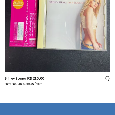
R$
215,00
Britney Spears
ᴇɴᴛʀᴇɢᴀ: 30-40 ᴅɪᴀs úᴛᴇɪs.