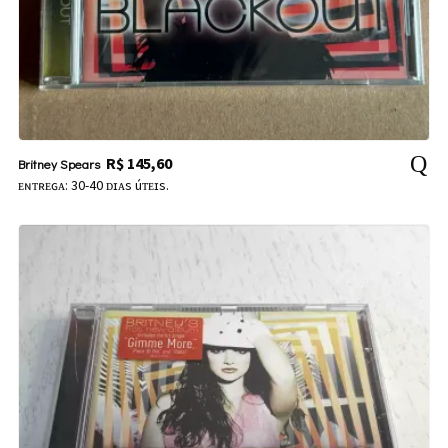
R$
145,60
Britney Spears
ᴇɴᴛʀᴇɢᴀ: 30-40 ᴅɪᴀs úᴛᴇɪs.