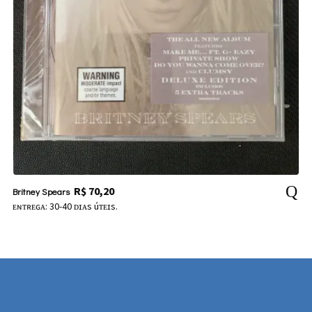
R$
70,20
Britney Spears
ᴇɴᴛʀᴇɢᴀ: 30-40 ᴅɪᴀs úᴛᴇɪs.