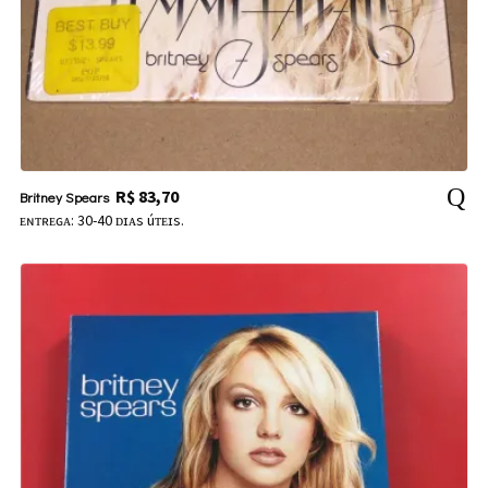
R$
83,70
Britney Spears
ᴇɴᴛʀᴇɢᴀ: 30-40 ᴅɪᴀs úᴛᴇɪs.