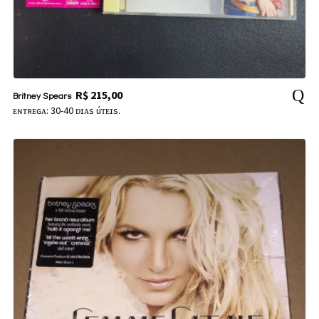
R$
215,00
Britney Spears
ᴇɴᴛʀᴇɢᴀ: 30-40 ᴅɪᴀs úᴛᴇɪs.