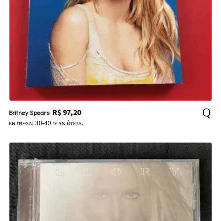
R$
97,20
Britney Spears
ᴇɴᴛʀᴇɢᴀ: 30-40 ᴅɪᴀs úᴛᴇɪs.