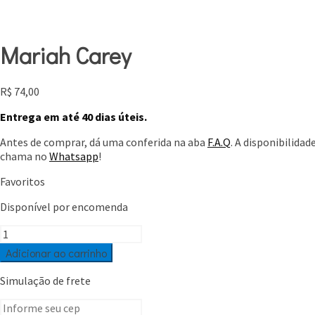
Mariah Carey
R$
74,00
Entrega em até 40 dias úteis.
Antes de comprar, dá uma conferida na aba
F.A.Q
. A disponibilida
chama no
Whatsapp
!
Favoritos
Disponível por encomenda
Mariah
Carey
Adicionar ao carrinho
quantidade
Simulação de frete