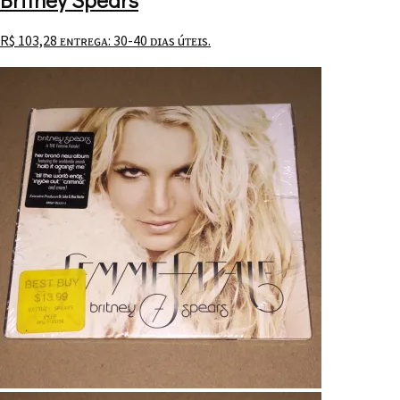
R$
103,28
ᴇɴᴛʀᴇɢᴀ: 30-40 ᴅɪᴀs úᴛᴇɪs.