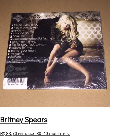
Britney Spears
R$
83,70
ᴇɴᴛʀᴇɢᴀ: 30-40 ᴅɪᴀs úᴛᴇɪs.