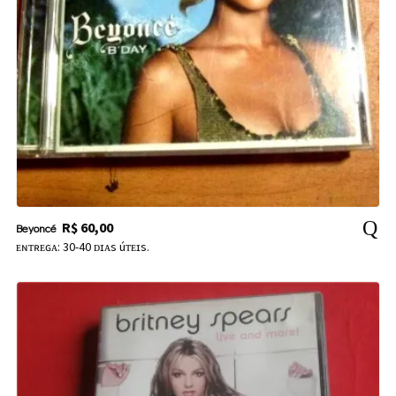
R$
60,00
Beyoncé
ᴇɴᴛʀᴇɢᴀ: 30-40 ᴅɪᴀs úᴛᴇɪs.