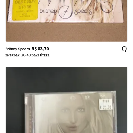
R$
83,70
Britney Spears
ᴇɴᴛʀᴇɢᴀ: 30-40 ᴅɪᴀs úᴛᴇɪs.