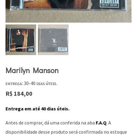
Marilyn Manson
ᴇɴᴛʀᴇɢᴀ: 30-40 ᴅɪᴀs úᴛᴇɪs.
R$
184,00
Entrega em até 40 dias úteis.
Antes de comprar, dá uma conferida na aba
F.A.Q
. A
disponibilidade desse produto será confirmada no estoque