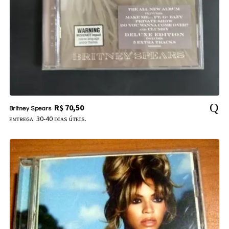
R$
70,50
Britney Spears
ᴇɴᴛʀᴇɢᴀ: 30-40 ᴅɪᴀs úᴛᴇɪs.