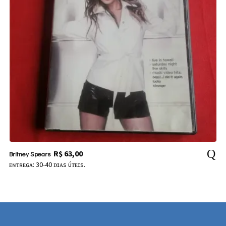
R$
63,00
Britney Spears
ᴇɴᴛʀᴇɢᴀ: 30-40 ᴅɪᴀs úᴛᴇɪs.