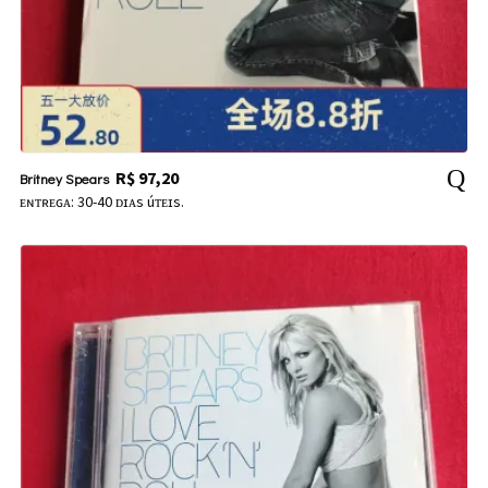
R$
97,20
Britney Spears
ᴇɴᴛʀᴇɢᴀ: 30-40 ᴅɪᴀs úᴛᴇɪs.