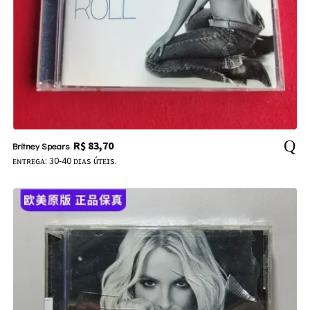
R$
83,70
Britney Spears
ᴇɴᴛʀᴇɢᴀ: 30-40 ᴅɪᴀs úᴛᴇɪs.