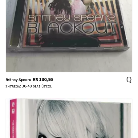
R$
130,95
Britney Spears
ᴇɴᴛʀᴇɢᴀ: 30-40 ᴅɪᴀs úᴛᴇɪs.