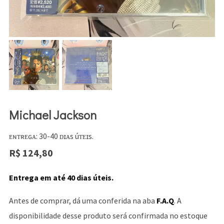
Michael Jackson
ᴇɴᴛʀᴇɢᴀ: 30-40 ᴅɪᴀs úᴛᴇɪs.
R$
124,80
Entrega em até 40 dias úteis.
Antes de comprar, dá uma conferida na aba
F.A.Q
. A
disponibilidade desse produto será confirmada no estoque