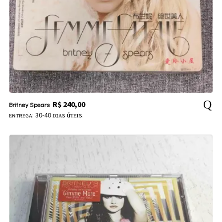
R$
240,00
Britney Spears
ᴇɴᴛʀᴇɢᴀ: 30-40 ᴅɪᴀs úᴛᴇɪs.