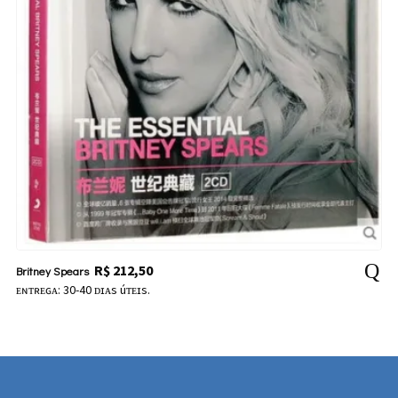
R$
212,50
Britney Spears
ᴇɴᴛʀᴇɢᴀ: 30-40 ᴅɪᴀs úᴛᴇɪs.