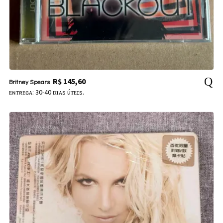
R$
145,60
Britney Spears
ᴇɴᴛʀᴇɢᴀ: 30-40 ᴅɪᴀs úᴛᴇɪs.