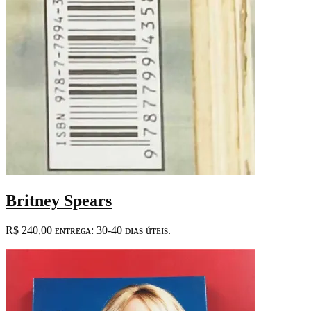
Britney Spears
R$
240,00
ᴇɴᴛʀᴇɢᴀ: 30-40 ᴅɪᴀs úᴛᴇɪs.