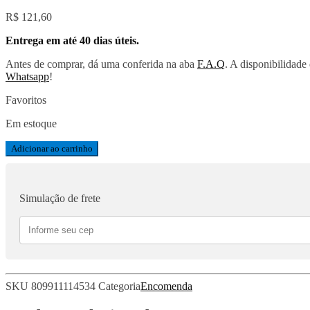
R$
121,60
Entrega em até 40 dias úteis.
Antes de comprar, dá uma conferida na aba
F.A.Q
. A disponibilidad
Whatsapp
!
Favoritos
Em estoque
Miley
Adicionar ao carrinho
Cyrus
quantidade
Simulação de frete
SKU
809911114534
Categoria
Encomenda