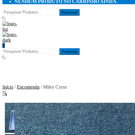
NENHUM PRODUTO NO CARRINHO AINDA.
0
Início
/
Encomenda
/ Miley Cyrus
🔍