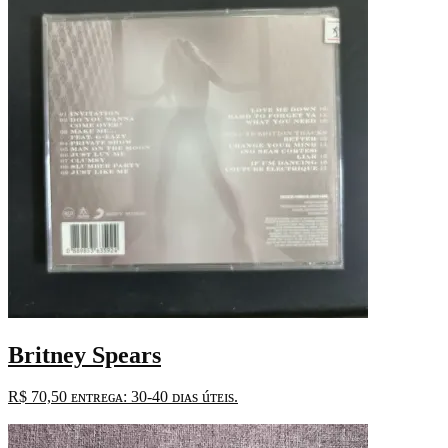
Britney Spears
R$
70,50
ᴇɴᴛʀᴇɢᴀ: 30-40 ᴅɪᴀs úᴛᴇɪs.