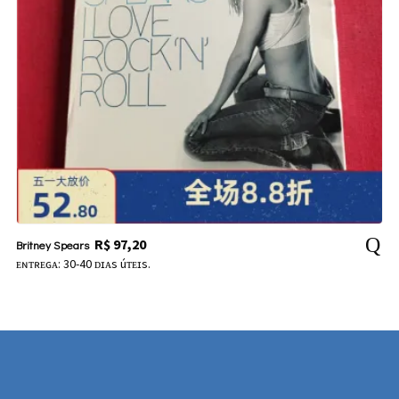
R$
97,20
Britney Spears
ᴇɴᴛʀᴇɢᴀ: 30-40 ᴅɪᴀs úᴛᴇɪs.