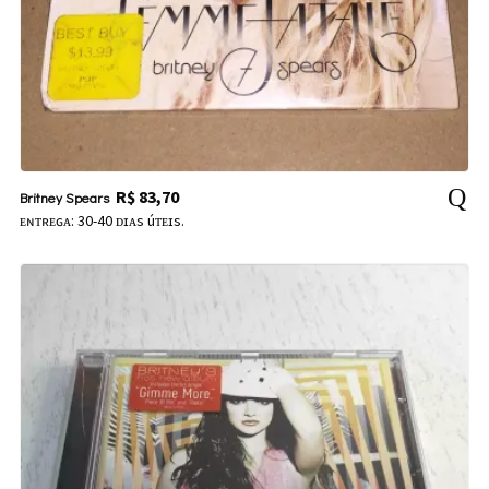
R$
83,70
Britney Spears
ᴇɴᴛʀᴇɢᴀ: 30-40 ᴅɪᴀs úᴛᴇɪs.