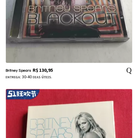
R$
130,95
Britney Spears
ᴇɴᴛʀᴇɢᴀ: 30-40 ᴅɪᴀs úᴛᴇɪs.