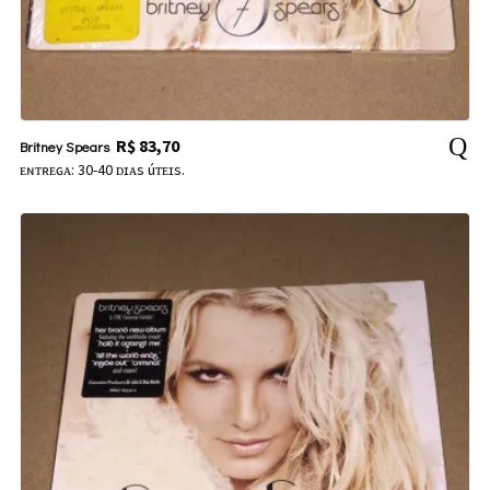
R$
83,70
Britney Spears
ᴇɴᴛʀᴇɢᴀ: 30-40 ᴅɪᴀs úᴛᴇɪs.