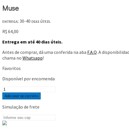
Muse
ᴇɴᴛʀᴇɢᴀ: 30-40 ᴅɪᴀs úᴛᴇɪs.
R$
64,00
Entrega em até 40 dias úteis.
Antes de comprar, dá uma conferida na aba
F.A.Q
. A disponibilid
chama no
Whatsapp
!
Favoritos
Disponível por encomenda
Muse
quantidade
Adicionar ao carrinho
Simulação de frete