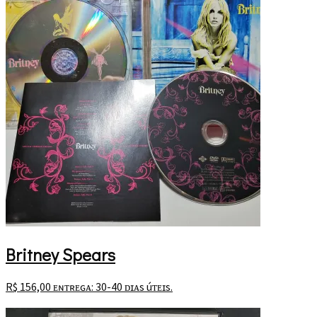
Britney Spears
R$
156,00
ᴇɴᴛʀᴇɢᴀ: 30-40 ᴅɪᴀs úᴛᴇɪs.