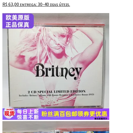
R$
63,00
ᴇɴᴛʀᴇɢᴀ: 30-40 ᴅɪᴀs úᴛᴇɪs.