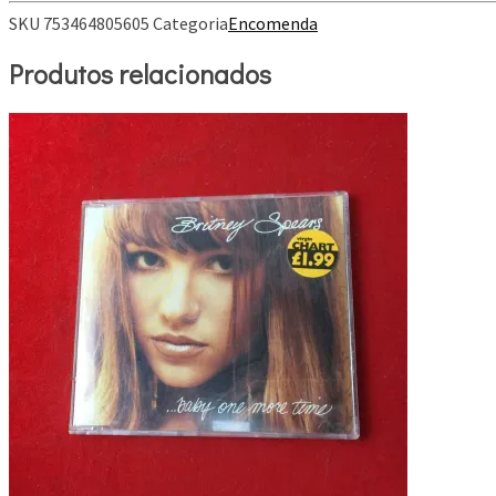
SKU
753464805605
Categoria
Encomenda
Produtos relacionados