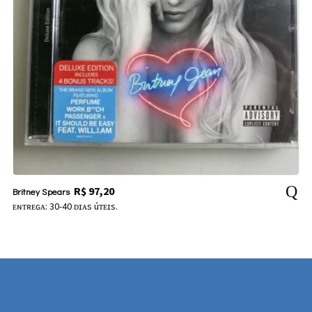
R$
97,20
Britney Spears
ᴇɴᴛʀᴇɢᴀ: 30-40 ᴅɪᴀs úᴛᴇɪs.