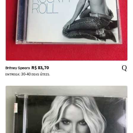
R$
83,70
Britney Spears
ᴇɴᴛʀᴇɢᴀ: 30-40 ᴅɪᴀs úᴛᴇɪs.