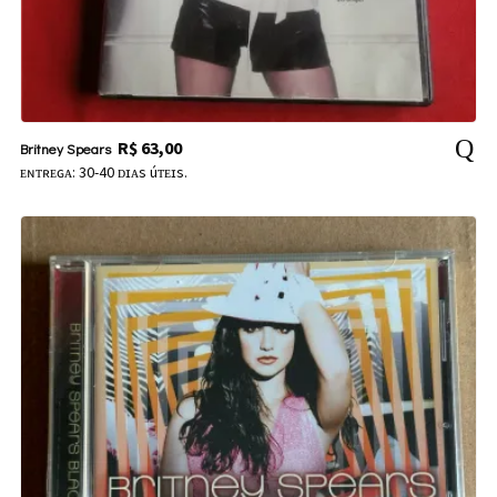
R$
63,00
Britney Spears
ᴇɴᴛʀᴇɢᴀ: 30-40 ᴅɪᴀs úᴛᴇɪs.