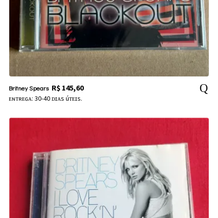
R$
145,60
Britney Spears
ᴇɴᴛʀᴇɢᴀ: 30-40 ᴅɪᴀs úᴛᴇɪs.