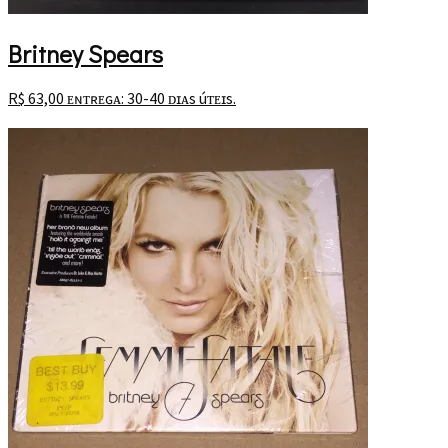
Britney Spears
R$
63,00
ᴇɴᴛʀᴇɢᴀ: 30-40 ᴅɪᴀs úᴛᴇɪs.