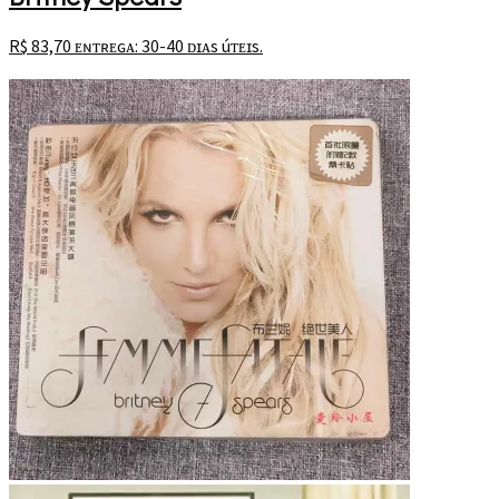
R$
83,70
ᴇɴᴛʀᴇɢᴀ: 30-40 ᴅɪᴀs úᴛᴇɪs.