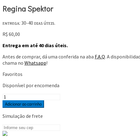
Regina Spektor
ᴇɴᴛʀᴇɢᴀ: 30-40 ᴅɪᴀs úᴛᴇɪs.
R$
60,00
Entrega em até 40 dias úteis.
Antes de comprar, dá uma conferida na aba
F.A.Q
. A disponibilid
chama no
Whatsapp
!
Favoritos
Disponível por encomenda
Regina
Spektor
Adicionar ao carrinho
quantidade
Simulação de frete