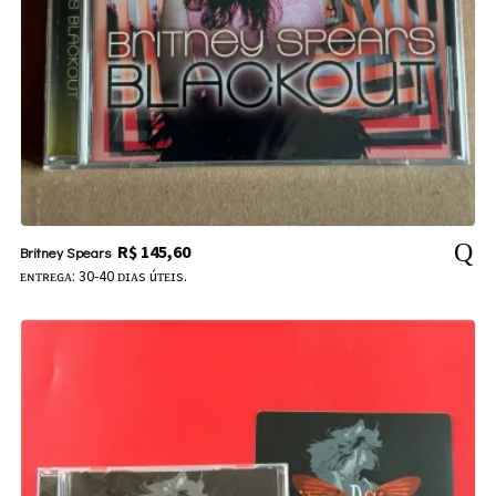
R$
145,60
Britney Spears
ᴇɴᴛʀᴇɢᴀ: 30-40 ᴅɪᴀs úᴛᴇɪs.