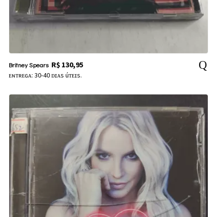
R$
130,95
Britney Spears
ᴇɴᴛʀᴇɢᴀ: 30-40 ᴅɪᴀs úᴛᴇɪs.