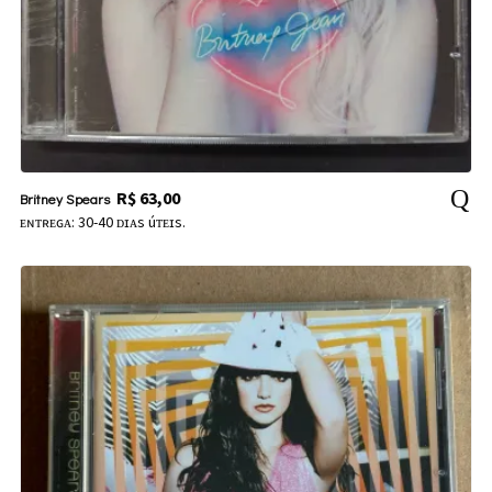
R$
63,00
Britney Spears
ᴇɴᴛʀᴇɢᴀ: 30-40 ᴅɪᴀs úᴛᴇɪs.