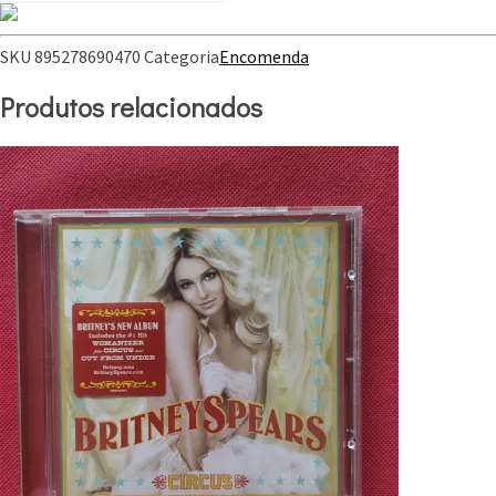
SKU
895278690470
Categoria
Encomenda
Produtos relacionados