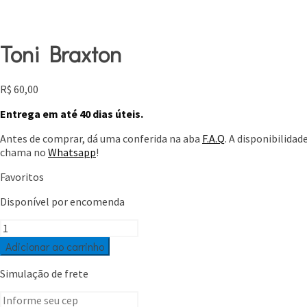
Toni Braxton
R$
60,00
Entrega em até 40 dias úteis.
Antes de comprar, dá uma conferida na aba
F.A.Q
. A disponibilida
chama no
Whatsapp
!
Favoritos
Disponível por encomenda
Toni
Braxton
Adicionar ao carrinho
quantidade
Simulação de frete