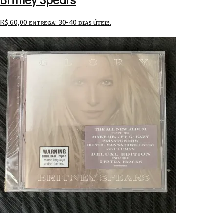
R$
60,00
ᴇɴᴛʀᴇɢᴀ: 30-40 ᴅɪᴀs úᴛᴇɪs.