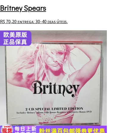
Britney Spears
R$
70,20
ᴇɴᴛʀᴇɢᴀ: 30-40 ᴅɪᴀs úᴛᴇɪs.