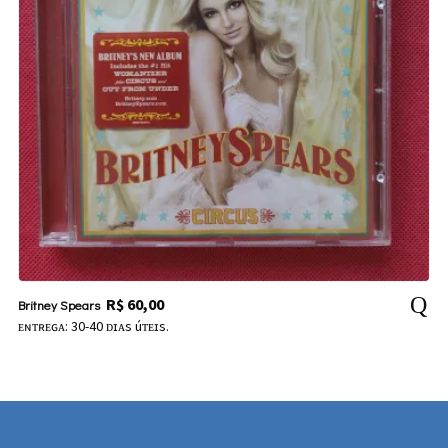
R$
60,00
Britney Spears
ᴇɴᴛʀᴇɢᴀ: 30-40 ᴅɪᴀs úᴛᴇɪs.