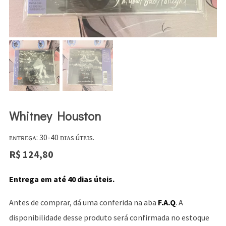
Whitney Houston
ᴇɴᴛʀᴇɢᴀ: 30-40 ᴅɪᴀs úᴛᴇɪs.
R$
124,80
Entrega em até 40 dias úteis.
Antes de comprar, dá uma conferida na aba
F.A.Q
. A
disponibilidade desse produto será confirmada no estoque