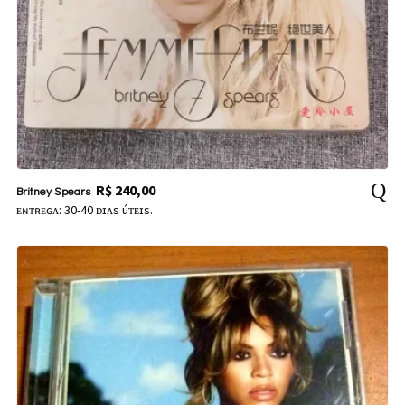
R$
240,00
Britney Spears
ᴇɴᴛʀᴇɢᴀ: 30-40 ᴅɪᴀs úᴛᴇɪs.