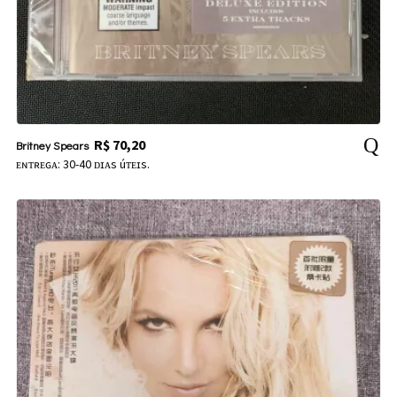
R$
70,20
Britney Spears
ᴇɴᴛʀᴇɢᴀ: 30-40 ᴅɪᴀs úᴛᴇɪs.