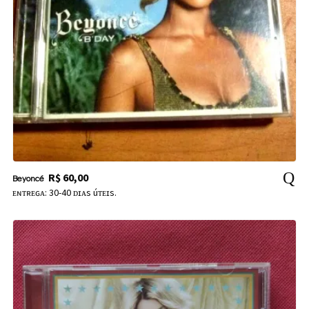
R$
60,00
Beyoncé
ᴇɴᴛʀᴇɢᴀ: 30-40 ᴅɪᴀs úᴛᴇɪs.